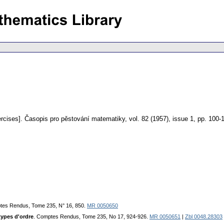
rcises].
Časopis pro pěstování matematiky
,
vol. 82 (1957), issue 1
,
pp. 100-
tes Rendus, Tome 235, N° 16, 850.
MR 0050650
types d'ordre
. Comptes Rendus, Tome 235, No 17, 924-926.
MR 0050651
|
Zbl 0048.28303