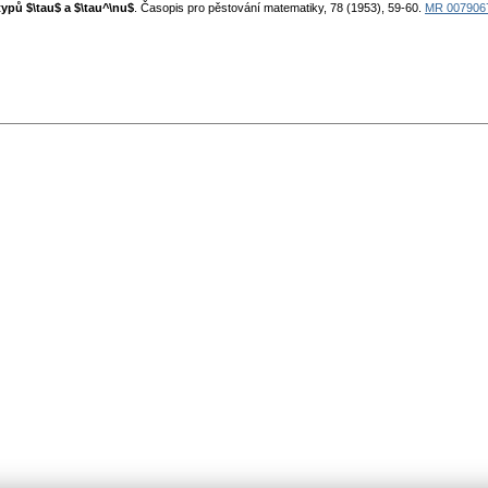
ypů $\tau$ a $\tau^\nu$
. Časopis pro pěstování matematiky, 78 (1953), 59-60.
MR 007906