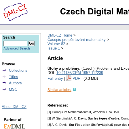
DML-CZ Home
Search
Časopis pro pěstování matematiky
Volume 82
Issue 1
Advanced Search
Article
Browse
Úlohy a problémy
.
(Czech) [Problems and Exce
Collections
DOI:
10.21136/CPM.1957.117239
Titles
Full entry
|
PDF
(0.3 MB)
Authors
MSC
Similar articles:
References:
About DML-CZ
[1] Colloquium Mathematicum II, Wroclaw, P74, 150.
[2] W. Sierpiński A. C. Davis:
Sur les types d'ordre
. Comp
Partner of
[3] A. C. Davis:
Sur l'équation $\xi^n=\alpha$ pour des 