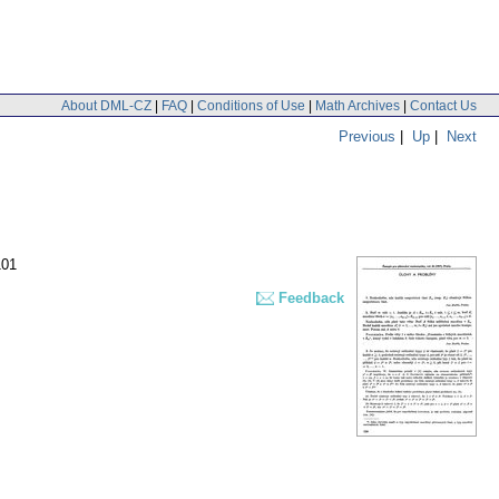
About DML-CZ
|
FAQ
|
Conditions of Use
|
Math Archives
|
Contact Us
Previous
|
Up
|
Next
101
Feedback