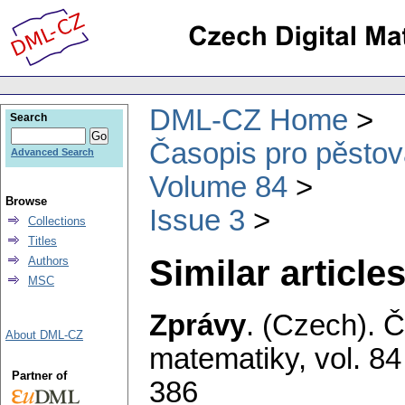
DML-CZ Home
Search
Časopis pro pěstov
Advanced Search
Volume 84
Browse
Issue 3
Collections
Titles
Similar articles
Authors
MSC
Zprávy
.
(Czech).
Č
About DML-CZ
matematiky
,
vol. 84
Partner of
386