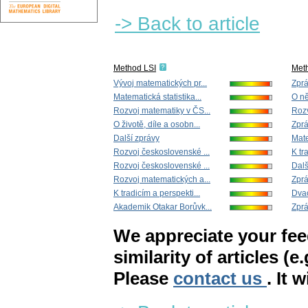
-> Back to article
Method LSI
Met
Vývoj matematických pr...
Zpr
Matematická statistika...
O ně
Rozvoj matematiky v ČS...
Rozv
O životě, díle a osobn...
Zpr
Další zprávy
Mate
Rozvoj československé ...
K tr
Rozvoj československé ...
Dalš
Rozvoj matematických a...
Zpr
K tradicím a perspekti...
Dvac
Akademik Otakar Borůvk...
Zpr
We appreciate your fe
similarity of articles (e
Please
contact us
. It 