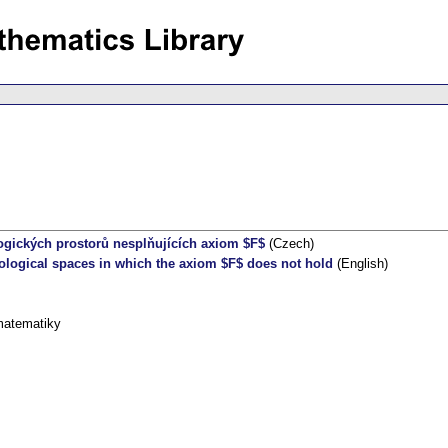
logických prostorů nesplňujících axiom $F$
(Czech)
logical spaces in which the axiom $F$ does not hold
(English)
matematiky