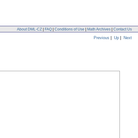
About DML-CZ
|
FAQ
|
Conditions of Use
|
Math Archives
|
Contact Us
Previous
|
Up
|
Next