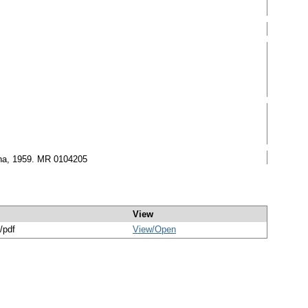
aha, 1959. MR 0104205
View
/pdf
View/
Open