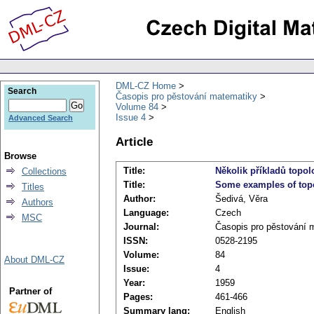
DML-CZ Home
Search
Časopis pro pěstování matematiky
Volume 84
Issue 4
Advanced Search
Article
Browse
Title:
Několik příkladů topo
Collections
Title:
Some examples of topo
Titles
Author:
Šedivá, Věra
Authors
Language:
Czech
MSC
Journal:
Časopis pro pěstování 
ISSN:
0528-2195
Volume:
84
About DML-CZ
Issue:
4
Year:
1959
Partner of
Pages:
461-466
Summary lang:
English