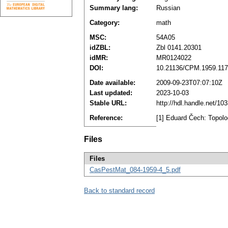
Summary lang:
Russian
Category:
math
MSC:
54A05
idZBL:
Zbl 0141.20301
idMR:
MR0124022
DOI:
10.21136/CPM.1959.11
Date available:
2009-09-23T07:07:10Z
Last updated:
2023-10-03
Stable URL:
http://hdl.handle.net/1
Reference:
[1] Eduard Čech: Topol
Files
Files
CasPestMat_084-1959-4_5.pdf
Back to standard record