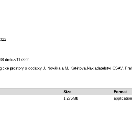
7322
0338.dmlcz/117322
ogické prostory s dodatky J. Nováka a M. Katětova.Nakladatelství ČSAV, Pr
Size
Format
1.275Mb
application