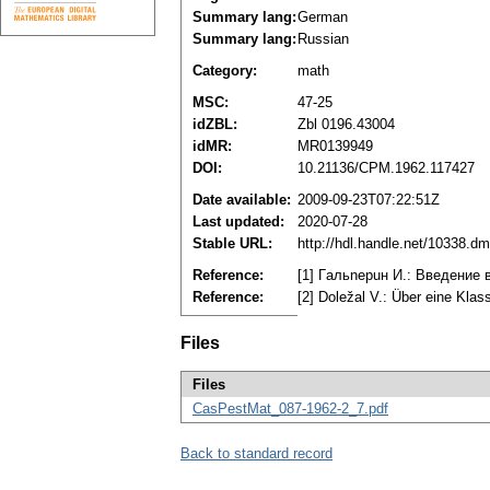
Summary lang:
German
Summary lang:
Russian
Category:
math
MSC:
47-25
idZBL:
Zbl 0196.43004
idMR:
MR0139949
DOI:
10.21136/CPM.1962.117427
Date available:
2009-09-23T07:22:51Z
Last updated:
2020-07-28
Stable URL:
http://hdl.handle.net/10338.d
Reference:
[1] Гaльnepuн И.: Bвeдeниe
Reference:
[2] Doležal V.: Über eine Kla
Files
Files
CasPestMat_087-1962-2_7.pdf
Back to standard record