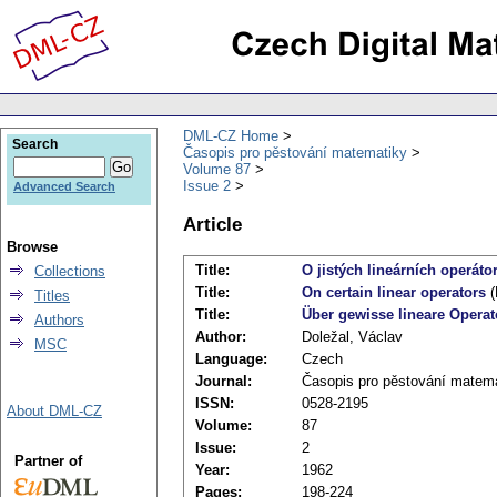
DML-CZ Home
Search
Časopis pro pěstování matematiky
Volume 87
Issue 2
Advanced Search
Article
Browse
Title:
O jistých lineárních operáto
Collections
Title:
On certain linear operators
(
Titles
Title:
Über gewisse lineare Operat
Authors
Author:
Doležal, Václav
MSC
Language:
Czech
Journal:
Časopis pro pěstování matem
ISSN:
0528-2195
About DML-CZ
Volume:
87
Issue:
2
Partner of
Year:
1962
Pages:
198-224