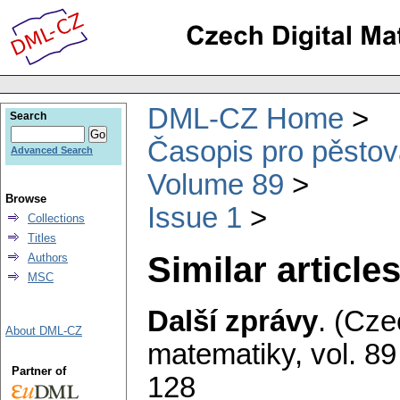
DML-CZ Home
Search
Časopis pro pěstov
Advanced Search
Volume 89
Browse
Issue 1
Collections
Titles
Similar articles
Authors
MSC
Další zprávy
.
(Cze
About DML-CZ
matematiky
,
vol. 89
Partner of
128