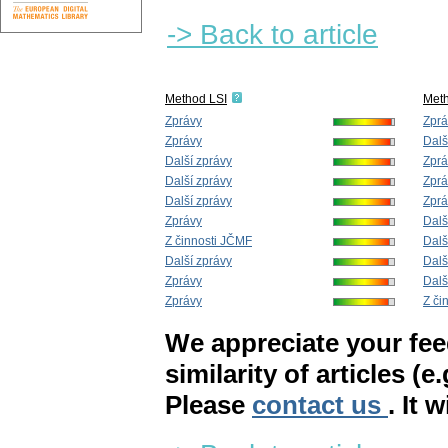
-> Back to article
Method LSI
Met
Zprávy
Zprá
Zprávy
Dalš
Další zprávy
Zprá
Další zprávy
Zprá
Další zprávy
Zprá
Zprávy
Dalš
Z činnosti JČMF
Dalš
Další zprávy
Dalš
Zprávy
Dalš
Zprávy
Z či
We appreciate your fe
similarity of articles (e
Please
contact us
. It 