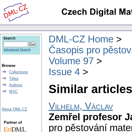
DML-CZ Home
Search
Časopis pro pěstov
Advanced Search
Volume 97
Browse
Issue 4
Collections
Titles
Similar articles
Authors
MSC
Vilhelm, Václav
About DML-CZ
Zemřel profesor J
Partner of
pro pěstování mate