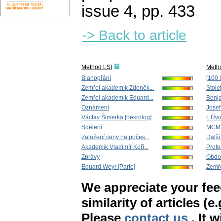
issue 4
,
pp. 433
-> Back to article
Method LSI
Meth
Blahopřání
[100 
Zemřel akademik Zdeněk...
Stolet
Zemřel akademik Eduard...
Benja
Oznámení
Josef
Václav Šimerka [nekrolog]
I. Úv
Sdělení
MCM 
Založení ceny na počes...
Další 
Akademik Vladimír Koří...
Profes
Zprávy
Obdob
Eduard Weyr [Parte]
Zemře
We appreciate your fe
similarity of articles (e
Please
contact us
. It 