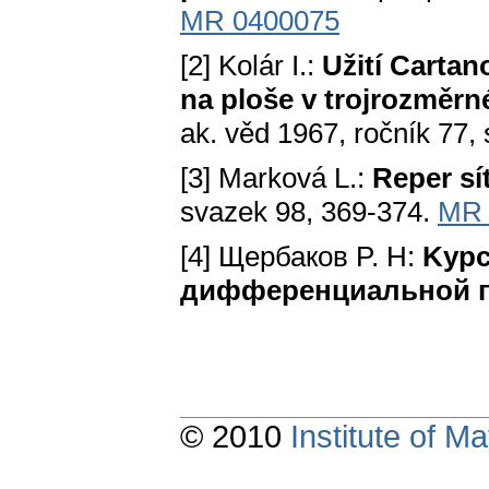
MR 0400075
[2] Kolár I.:
Užití Cartan
na ploše v trojrozměrn
ak. věd 1967, ročník 77, 
[3] Marková L.:
Reper sí
svazek 98, 369-374.
MR 
[4] Щербаков P. H:
Kypc
дифференциальной г
© 2010
Institute of 