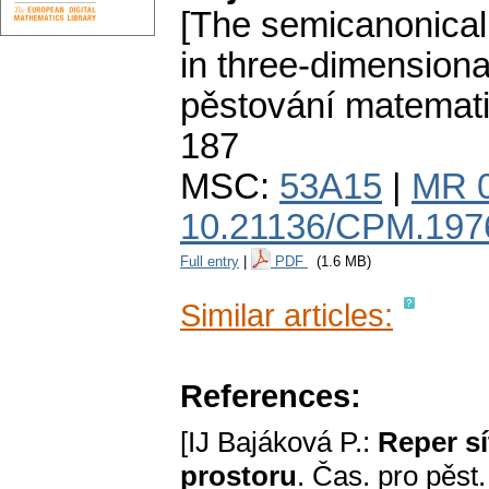
[The semicanonical 
in three-dimensional
pěstování matemat
187
MSC:
53A15
|
MR 
10.21136/CPM.197
Full entry
|
PDF
(1.6 MB)
Similar articles:
References:
[IJ Bajáková P.:
Reper sí
prostoru
. Čas. pro pěst