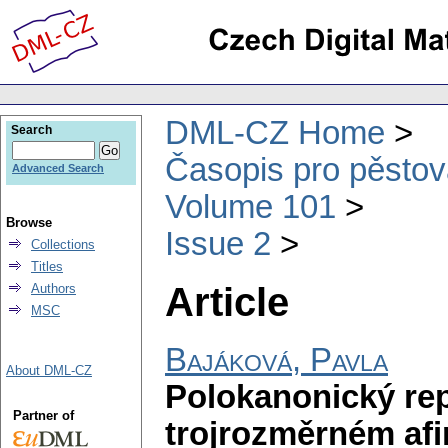
DML-CZ Home
Search
Časopis pro pěstov
Advanced Search
Volume 101
Browse
Issue 2
Collections
Titles
Article
Authors
MSC
Bajáková, Pavla
About DML-CZ
Polokanonický rep
Partner of
trojrozměrném afi