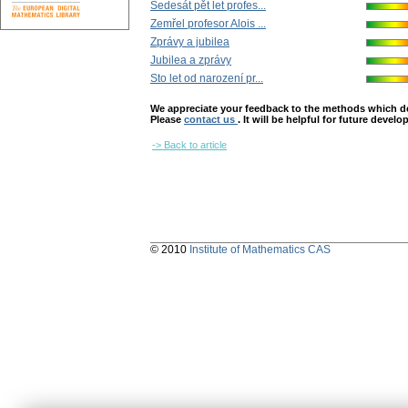
Šedesát pět let profes...
Zemřel profesor Alois ...
Zprávy a jubilea
Jubilea a zprávy
Sto let od narození pr...
We appreciate your feedback to the methods which deter
Please
contact us
. It will be helpful for future devel
-> Back to article
© 2010
Institute of Mathematics CAS