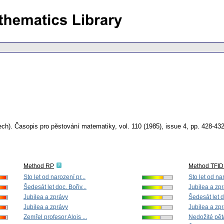
ech).
Časopis pro pěstování matematiky
,
vol. 110 (1985), issue 4
,
pp. 428-43
Method RP
Method TFID
Sto let od narození pr...
Sto let od nar
Šedesát let doc. Bořiv...
Jubilea a zp
Jubilea a zprávy
Šedesát let do
Jubilea a zprávy
Jubilea a zp
Zemřel profesor Alois ...
Nedožité pět