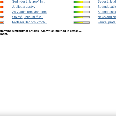
Sedmdesát let prof. In...
Šedesát let d
Jubilea a zprávy
Sedmdesát le
Za Vladimírem Mahelem
Sedmdesát let
Stoleté jubileum tří v...
News and No
Profesor Bedřich Proch...
Zemřel profes
mine similarity of articles (e.g. which method is better, ...).
opment.