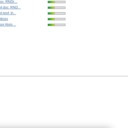
oc. RNDr....
t doc. RND...
 prof. In...
tices
or Alois ...