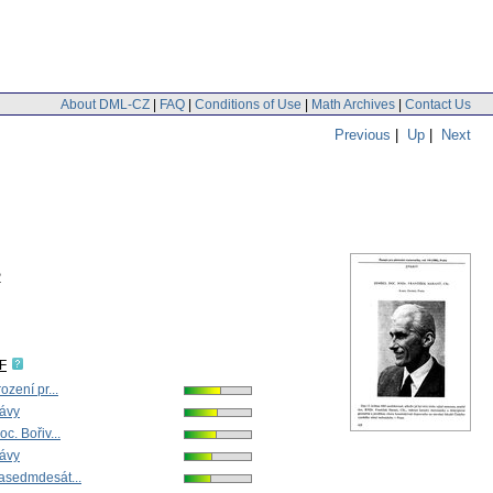
About DML-CZ
|
FAQ
|
Conditions of Use
|
Math Archives
|
Contact Us
Previous
|
Up
|
Next
2
F
ození pr...
rávy
c. Bořiv...
rávy
asedmdesát...