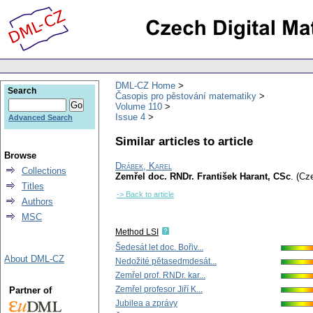
DML-CZ Home
Search
Časopis pro pěstování matematiky
Volume 110
Issue 4
Advanced Search
Similar articles to article
Browse
Drábek, Karel
Collections
Zemřel doc. RNDr. František Harant, CSc
.
(Cz
Titles
-> Back to article
Authors
MSC
Method LSI
Šedesát let doc. Bořiv...
About DML-CZ
Nedožité pětasedmdesát...
Zemřel prof. RNDr. kar...
Zemřel profesor Jiří K...
Partner of
Jubilea a zprávy