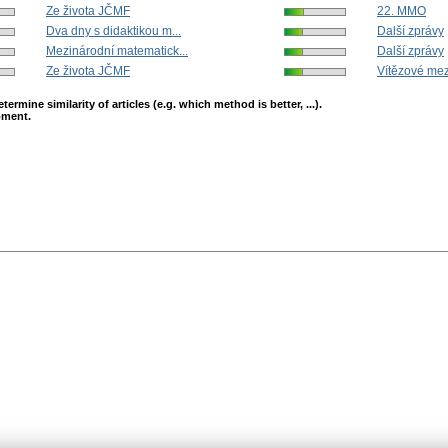
Ze života JČMF
22. MMO
Dva dny s didaktikou m...
Další zprávy
Mezinárodní matematick...
Další zprávy
Ze života JČMF
Vítězové mez
mine similarity of articles (e.g. which method is better, ...).
opment.