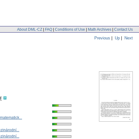
About DML-CZ
|
FAQ
|
Conditions of Use
|
Math Archives
|
Contact Us
Previous
|
Up
|
Next
F
matematick...
zinárodní...
zinárodní...