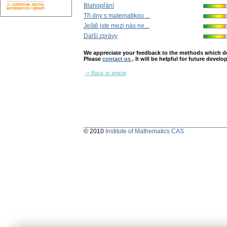
Blahopřání
Tři dny s matematikou ...
Ještě jste mezi nás ne...
Další zprávy
We appreciate your feedback to the methods which deter
Please
contact us
. It will be helpful for future devel
-> Back to article
© 2010
Institute of Mathematics CAS