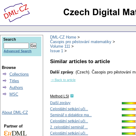
DML-CZ Home
Search
Časopis pro pěstování matematiky
Volume 111
Issue 1
Advanced Search
Similar articles to article
Browse
Další zprávy
.
(Czech).
Časopis pro pěstování m
Collections
-> Back to article
Titles
Authors
MSC
Method LSI
Další zprávy
Celostátní setkání uči...
About DML-CZ
Seminář o didaktice ma...
Celostátní setkání uči...
Partner of
2. celostátní seminář ...
Celostátní setkání uči...