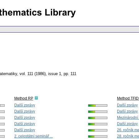
atematiky
,
vol. 111 (1986), issue 1
,
pp. 111
Method RP
Method TFID
Další zprávy
Další zprávy
Další zprávy
Další zprávy
Další zprávy
Mezinárodní 
Další zprávy
Další zprávy
Další zprávy
26. ročník me
2. celostátní seminář ...
28. ročník me