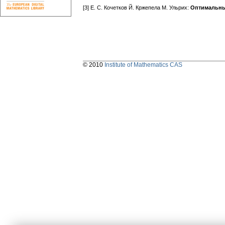
[3] E. C. Кoчетков Й. Кржепела M. Ульрих:
Оптимальные
© 2010
Institute of Mathematics CAS