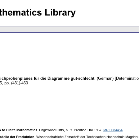
Stichprobenplanes für die Diagramme gut-schlecht
.
(German) [Determination
 5
,
pp. (431)-460
n to Finite Mathematics
. Englewood Cliffs, N. Y. Prentice-Hall 1957.
MR 0084454
delle der Produktion
. Wissenschaftliche Zeitschrift der Technischen Hochschule Magdebur