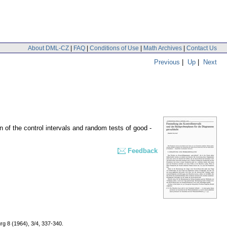
About DML-CZ
|
FAQ
|
Conditions of Use
|
Math Archives
|
Contact Us
Previous
|
Up
|
Next
 of the control intervals and random tests of good -
Feedback
g 8 (1964), 3/4, 337-340.