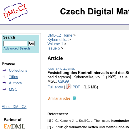
DML-CZ Home
Search
Kybernetika
Volume 1
Issue 5
Advanced Search
Article
Browse
Koutský, Zdeněk
Collections
Feststellung des Kontrollintervalls und des 
Titles
bad diagrams].
Kybernetika
,
vol. 1 (1965), issue
MSC:
62K99
Authors
Full entry
|
PDF
(1.6 MB)
MSC
Similar articles:
About DML-CZ
References:
Partner of
[1] J. G. Kemeny J. L. Snell G. L. Thompson:
Introductio
[2] Z. Koutský:
Markovsche Ketten und Monte-Carlo-Mo