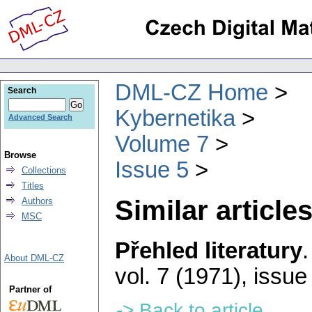
DML-CZ Home
Search
Kybernetika
Advanced Search
Volume 7
Browse
Issue 5
Collections
Titles
Similar articles
Authors
MSC
Přehled literatury
About DML-CZ
vol. 7 (1971), issue
Partner of
-> Back to article