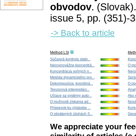
obvodov
.
(Slovak)
issue 5
,
pp. (351)-
-> Back to article
Method LSI
Met
Súčasná kontrola stabi...
Konc
Nerovnovážne koncentrá...
O mož
Koncentrácia voľných n...
Nero
Metóda dynamického pro...
Sprá
Dekompozícia, koordiná...
O op
Tenzorová interpretáci...
Anal
Učiace sa systémy auto...
Ako r
O možnosti získania ad...
Nová 
Príspevok ku výstavbe ...
Kore
O obrátených úlohách S...
Geoe
We appreciate your fe