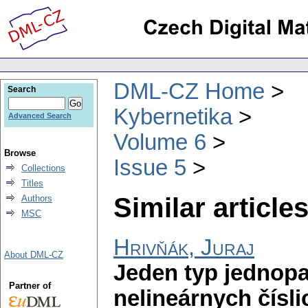
DML-CZ Home
Search
Kybernetika
Advanced Search
Volume 6
Browse
Issue 5
Collections
Titles
Similar articles
Authors
MSC
Hrivňák, Juraj
About DML-CZ
Jeden typ jednop
Partner of
nelineárnych čísl