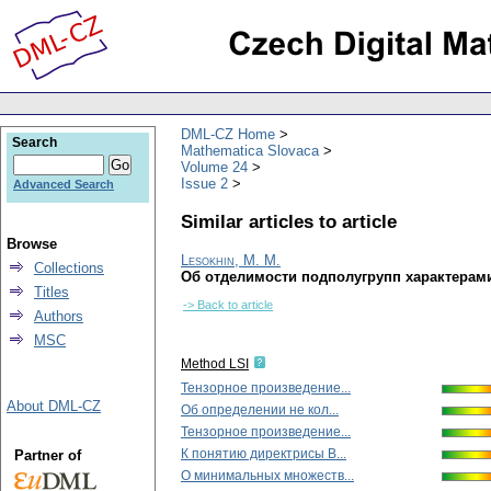
DML-CZ Home
Search
Mathematica Slovaca
Volume 24
Issue 2
Advanced Search
Similar articles to article
Browse
Lesokhin, M. M.
Collections
Об отделимости подполугрупп характерам
Titles
-> Back to article
Authors
MSC
Method LSI
Тензорное произведение...
About DML-CZ
Об определении не кол...
Тензорное произведение...
К понятию директрисы В...
Partner of
О минимальных множеств...