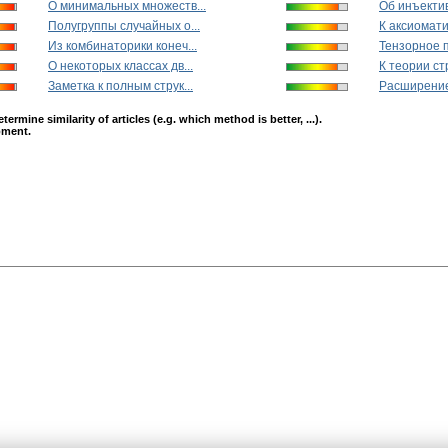
О минимальных множеств...
Об инъектив
Полугруппы случайных о...
К аксиомати
Из комбинаторики конеч...
Тензорное п
О некоторых классах дв...
К теории стр
Заметка к полным струк...
Расширение 
mine similarity of articles (e.g. which method is better, ...).
opment.