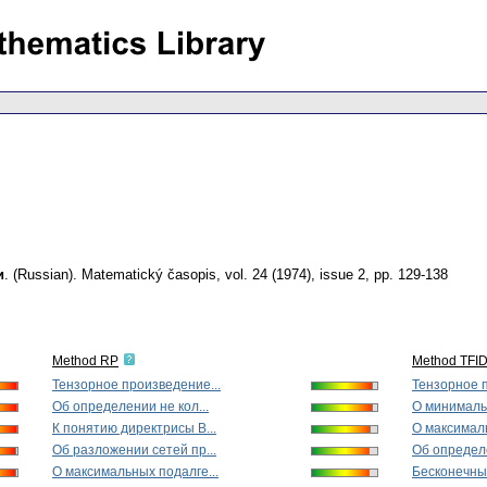
и
.
(Russian).
Matematický časopis
,
vol. 24 (1974), issue 2
,
pp. 129-138
Method RP
Method TFI
Тензорное произведение...
Тензорное п
Об определении не кол...
О минималь
К понятию директрисы В...
О максималь
Об разложении сетей пр...
Об определе
О максимальных подалге...
Бесконечные