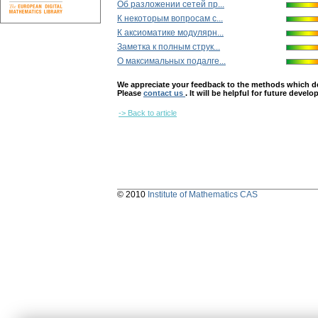
Об разложении сетей пр...
К некоторым вопросам с...
К аксиоматике модулярн...
Заметка к полным струк...
О максимальных подалге...
We appreciate your feedback to the methods which deter
Please
contact us
. It will be helpful for future devel
-> Back to article
© 2010
Institute of Mathematics CAS