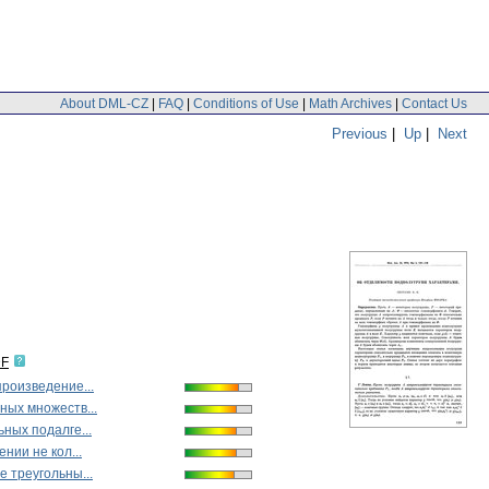
About DML-CZ
|
FAQ
|
Conditions of Use
|
Math Archives
|
Contact Us
Previous
|
Up
|
Next
DF
роизведение...
ных множеств...
ных подалге...
нии не кол...
 треугольны...