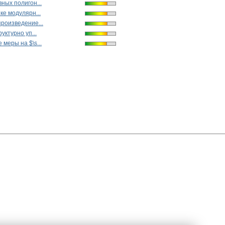
ных полигон...
ке модулярн...
роизведение...
уктурно уп...
меры на $\s...