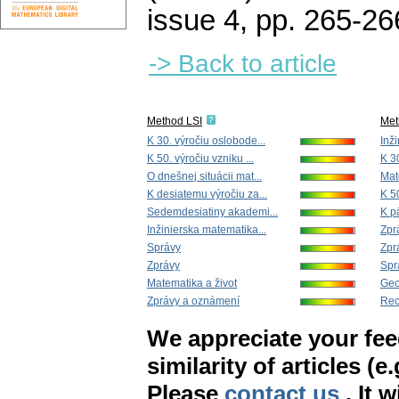
issue 4
,
pp. 265-26
-> Back to article
Method LSI
Met
K 30. výročiu oslobode...
Inž
K 50. výročiu vzniku ...
K 3
O dnešnej situácii mat...
Mat
K desiatemu výročiu za...
K 50
Sedemdesiatiny akademi...
K p
Inžinierska matematika...
Zpr
Správy
Zpr
Zprávy
Spr
Matematika a život
Geo
Zprávy a oznámení
Rec
We appreciate your fe
similarity of articles (e
Please
contact us
. It 