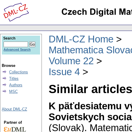
DML-CZ Home
Search
Mathematica Slova
Advanced Search
Volume 22
Browse
Issue 4
Collections
Titles
Similar articles
Authors
MSC
K päťdesiatemu v
About DML-CZ
Sovietskych social
Partner of
(Slovak).
Matemati