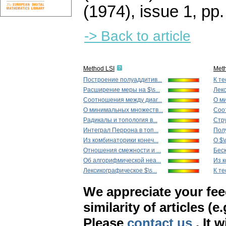
(1974), issue 1
,
pp.
-> Back to article
Method LSI
Met
Построение полуаддитив...
К те
Расширение меры на $\s...
Лекс
Соотношения между диаг...
О м
О минимальных множеств...
Соот
Радикалы и топология в...
Стру
Интеграл Перрона в топ...
Полу
Из комбинаторики конеч...
О $\
Отношения смежности и ...
Беск
Об aлгopифмичecкoй неа...
Из к
Лексикографическое $\s...
К те
We appreciate your fe
similarity of articles (e
Please
contact us
. It 