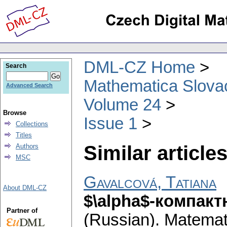
DML-CZ Home
Search
Mathematica Slova
Advanced Search
Volume 24
Browse
Issue 1
Collections
Titles
Similar articles
Authors
MSC
Gavalcová, Tatiana
About DML-CZ
$\alpha$-компакт
Partner of
(Russian).
Matemat