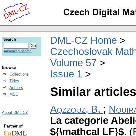
DML-CZ Home
Search
Czechoslovak Math
Advanced Search
Volume 57
Browse
Issue 1
Collections
Titles
Similar articles
Authors
MSC
Aqzzouz, B.
;
Nouira
About DML-CZ
La categorie Abel
Partner of
${\mathcal LF}$
.
(