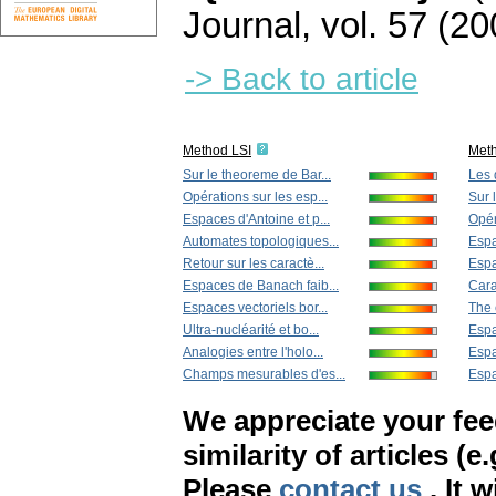
Journal
,
vol. 57 (20
-> Back to article
Method LSI
Met
Sur le theoreme de Bar...
Les 
Opérations sur les esp...
Sur 
Espaces d'Antoine et p...
Opér
Automates topologiques...
Espa
Retour sur les caractè...
Espa
Espaces de Banach faib...
Cara
Espaces vectoriels bor...
The 
Ultra-nucléarité et bo...
Espa
Analogies entre l'holo...
Espa
Champs mesurables d'es...
Espa
We appreciate your fe
similarity of articles (e
Please
contact us
. It 