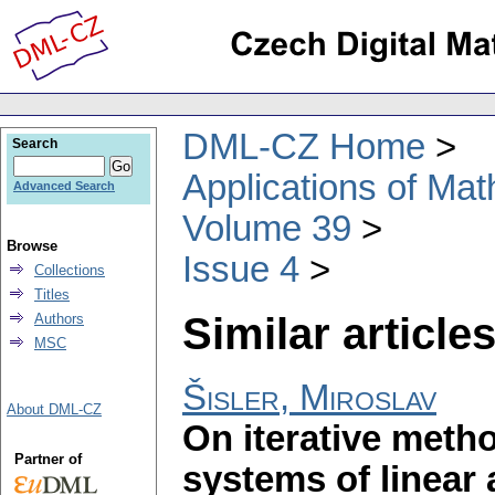
DML-CZ Home
Search
Applications of Ma
Advanced Search
Volume 39
Browse
Issue 4
Collections
Titles
Similar articles
Authors
MSC
Šisler, Miroslav
About DML-CZ
On iterative metho
Partner of
systems of linear 