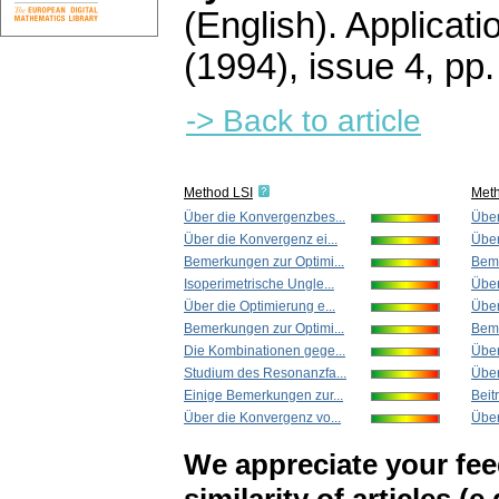
(English).
Applicati
(1994), issue 4
,
pp.
-> Back to article
Method LSI
Met
Über die Konvergenzbes...
Über
Über die Konvergenz ei...
Über
Bemerkungen zur Optimi...
Beme
Isoperimetrische Ungle...
Über
Über die Optimierung e...
Über
Bemerkungen zur Optimi...
Beme
Die Kombinationen gege...
Über
Studium des Resonanzfa...
Über
Einige Bemerkungen zur...
Beit
Über die Konvergenz vo...
Über
We appreciate your fe