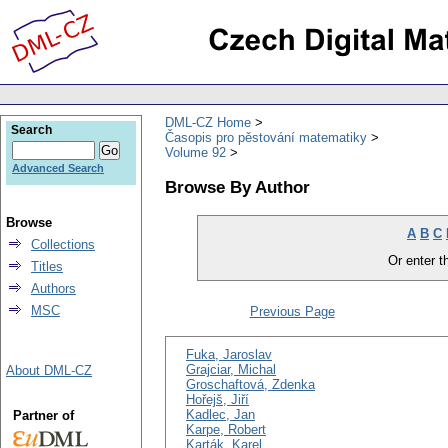
DML-CZ Home
Search
Časopis pro pěstování matematiky
Volume 92
Advanced Search
Browse By Author
Browse
A
B
C
Collections
Or enter th
Titles
Authors
MSC
Previous Page
Fuka, Jaroslav
Grajciar, Michal
About DML-CZ
Groschaftová, Zdenka
Hořejš, Jiří
Kadlec, Jan
Partner of
Karpe, Robert
Karták, Karel