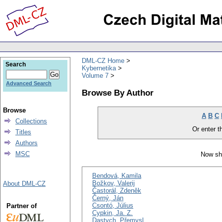
DML-CZ Home
Search
Kybernetika
Volume 7
Advanced Search
Browse By Author
Browse
A
B
C
Collections
Or enter th
Titles
Authors
MSC
Now sh
Bendová, Kamila
Božkov, Valerij
About DML-CZ
Častorál, Zdeněk
Černý, Ján
Csontó, Július
Partner of
Cypkin, Ja. Z.
Dastych, Přemysl