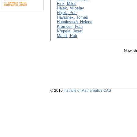
Fink, Miloš
Hájek, Miloslav
Hájek, Petr
Havránek, Tomáš
Hubálovská, Helena
Kramosil, Ivan
Křepela, Josef
Mandl, Petr
Now sh
© 2010
Institute of Mathematics CAS