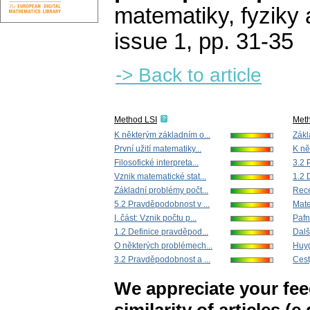
matematiky, fyziky
issue 1
,
pp. 31-35
-> Back to article
Method LSI
Met
K některým základním o...
Zákl
První užití matematiky...
K ně
Filosofické interpreta...
3.2 
Vznik matematické stat...
1.2 
Základní problémy počt...
Rec
5.2 Pravděpodobnost v ...
Mate
I. část: Vznik počtu p...
Pafn
1.2 Definice pravděpod...
Dalš
O některých problémech...
Huyg
3.2 Pravděpodobnost a ...
Cest
We appreciate your fe