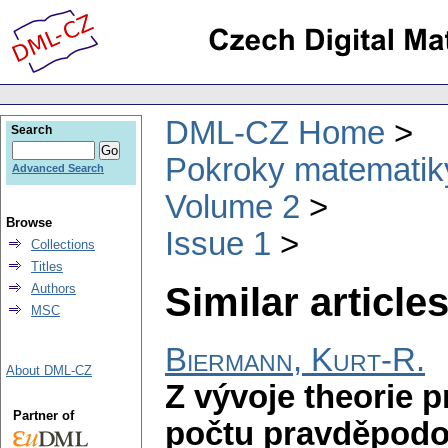
DML-CZ Home
Search
Pokroky matematiky
Advanced Search
Volume 2
Browse
Issue 1
Collections
Titles
Similar articles
Authors
MSC
Biermann, Kurt-R.
About DML-CZ
Z vývoje theorie 
Partner of
počtu pravděpodo