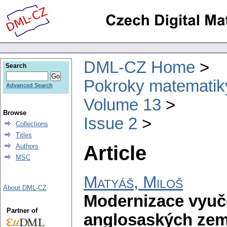
DML-CZ Home
Search
Pokroky matematiky
Advanced Search
Volume 13
Browse
Issue 2
Collections
Titles
Article
Authors
MSC
Matyáš, Miloš
About DML-CZ
Modernizace vyučo
Partner of
anglosaských zem