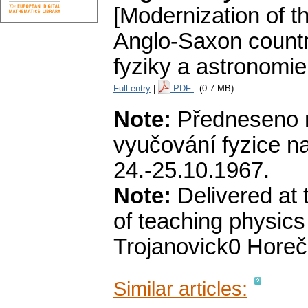
[Modernization of t
Anglo-Saxon countr
fyziky a astronomie
Full entry
|
PDF
(0.7 MB)
Note:
Předneseno n
vyučování fyzice 
24.-25.10.1967.
Note:
Delivered at 
of teaching physics
Trojanovick0 Horeč
Similar articles: