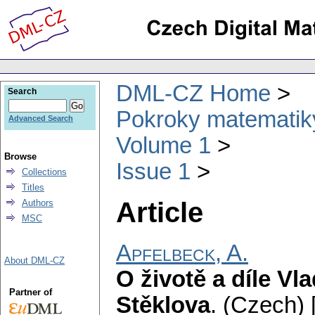
DML-CZ Home
Search
Pokroky matematiky
Advanced Search
Volume 1
Browse
Issue 1
Collections
Titles
Article
Authors
MSC
Apfelbeck, A.
About DML-CZ
O životě a díle Vl
Partner of
Stěklova
.
(Czech) [