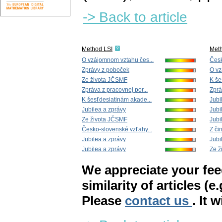
-> Back to article
Method LSI
Met
O vzájomnom vztahu čes...
Česk
Zprávy z poboček
O vz
Ze života JČSMF
K še
Zpráva z pracovnej por...
Zprá
K šesťdesiatinám akade...
Jubi
Jubilea a zprávy
Jubi
Ze života JČSMF
Jubi
Česko-slovenské vzťahy...
Z či
Jubilea a zprávy
Jubi
Jubilea a zprávy
Ze ž
We appreciate your fe
similarity of articles (e
Please
contact us
. It 