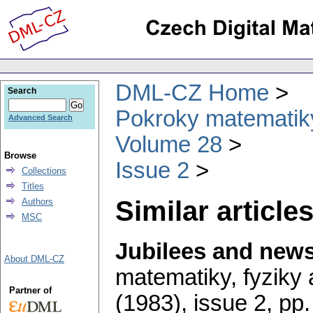
DML-CZ Home
Search
Pokroky matematiky
Advanced Search
Volume 28
Browse
Issue 2
Collections
Titles
Similar articles
Authors
MSC
Jubilees and new
About DML-CZ
matematiky, fyziky
Partner of
(1983), issue 2
,
pp.