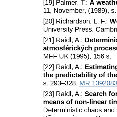
[19] Palmer, T.:
A weathe
11, November, (1989), s.
[20] Richardson, L. F.:
We
University Press, Cambr
[21] Raidl, A.:
Determinis
atmosférických proces
MFF UK (1995), 156 s.
[22] Raidl, A.:
Estimatin
the predictability of t
s. 293–328.
MR 139208
[23] Raidl, A.:
Search fo
means of non-linear tim
Deterministic chaos and 