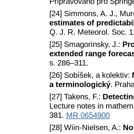
Připravováno pro Springe
[24] Simmons, A. J., Mure
estimates of predictab
Q. J. R. Meteorol. Soc. 
[25] Smagorinsky, J.:
Pro
extended range foreca
s. 286–311.
[26] Sobíšek, a kolektiv:
a terminologický
. Prah
[27] Takens, F.:
Detectin
Lecture notes in mathema
381.
MR 0654900
[28] Wiin-Nielsen, A.:
No