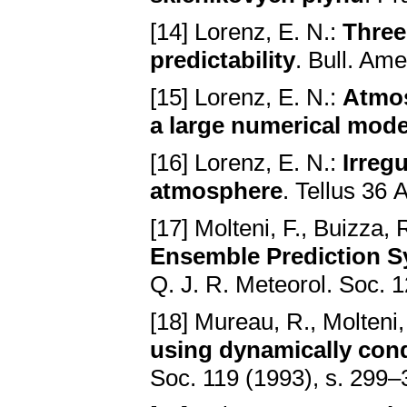
[14] Lorenz, E. N.:
Three
predictability
. Bull. Am
[15] Lorenz, E. N.:
Atmos
a large numerical mode
[16] Lorenz, E. N.:
Irreg
atmosphere
. Tellus 36 
[17] Molteni, F., Buizza, 
Ensemble Prediction S
Q. J. R. Meteorol. Soc. 1
[18] Mureau, R., Molteni,
using dynamically cond
Soc. 119 (1993), s. 299–