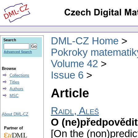
DML-CZ Home
Search
Pokroky matematiky
Advanced Search
Volume 42
Browse
Issue 6
Collections
Titles
Article
Authors
MSC
Raidl, Aleš
About DML-CZ
O (ne)předpovědit
Partner of
[On the (non)predict