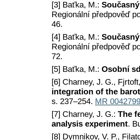
[3] Baťka, M.:
Současný 
Regionální předpověď poča
46.
[4] Baťka, M.:
Současný 
Regionální předpověď poča
72.
[5] Baťka, M.:
Osobní sd
[6] Charney, J. G., Fjrtof
integration of the baro
s. 237–254.
MR 004279
[7] Charney, J. G.:
The f
analysis experiment
. B
[8] Dymnikov, V. P., Filat