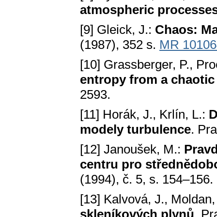
atmospheric processe
[9] Gleick, J.:
Chaos: Ma
(1987), 352 s.
MR 10106
[10] Grassberger, P., Pro
entropy from a chaotic
2593.
[11] Horák, J., Krlín, L.:
D
modely turbulence
. Pr
[12] Janoušek, M.:
Prav
centru pro střednědob
(1994), č. 5, s. 154–156.
[13] Kalvová, J., Moldan,
skleníkových plynů
. Pr