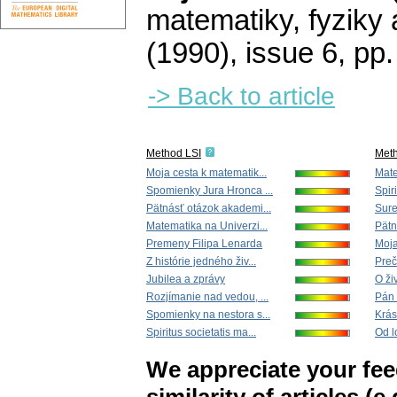
matematiky, fyziky
(1990), issue 6
,
pp.
-> Back to article
Method LSI
Met
Moja cesta k matematik...
Mate
Spomienky Jura Hronca ...
Spiri
Pätnásť otázok akademi...
Sure
Matematika na Univerzi...
Pätn
Premeny Filipa Lenarda
Moja
Z histórie jedného živ...
Preč
Jubilea a zprávy
O ži
Rozjímanie nad vedou, ...
Pán 
Spomienky na nestora s...
Krás
Spiritus societatis ma...
Od l
We appreciate your fe