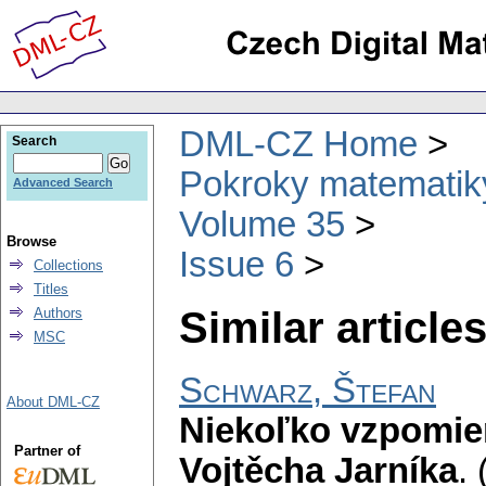
DML-CZ Home
Search
Pokroky matematiky
Advanced Search
Volume 35
Browse
Issue 6
Collections
Titles
Similar articles
Authors
MSC
Schwarz, Štefan
About DML-CZ
Niekoľko vzpomie
Partner of
Vojtěcha Jarníka
.