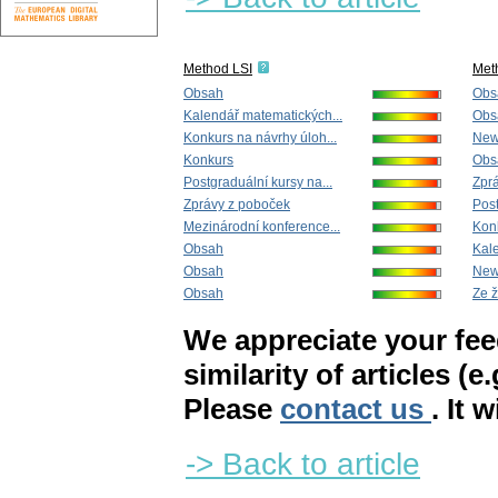
Method LSI
Met
Obsah
Obs
Kalendář matematických...
Obs
Konkurs na návrhy úloh...
New
Konkurs
Obs
Postgraduální kursy na...
Zprá
Zprávy z poboček
Post
Mezinárodní konference...
Kon
Obsah
Kale
Obsah
New
Obsah
Ze 
We appreciate your fe
similarity of articles (e
Please
contact us
. It 
-> Back to article