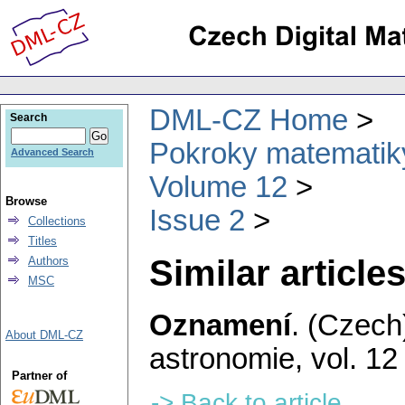
DML-CZ Home
Search
Pokroky matematiky
Advanced Search
Volume 12
Browse
Issue 2
Collections
Titles
Similar articles
Authors
MSC
Oznamení
.
(Czech
About DML-CZ
astronomie
,
vol. 12
Partner of
-> Back to article