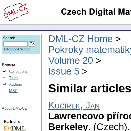
DML-CZ Home
Search
Pokroky matematiky
Advanced Search
Volume 20
Browse
Issue 5
Collections
Titles
Similar articles
Authors
MSC
Kučírek, Jan
About DML-CZ
Lawrencovo příro
Partner of
Berkeley
.
(Czech).