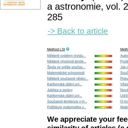
a astronomie
,
vol. 
285
-> Back to article
Method LSI
Met
Některé systémy invidu...
Auto
Některé vývojové tende...
Fyzik
Škola ve světle součas...
Jak 
Matematické schopnosti
Souč
Některé současné vědec...
Pokus
Kalifornská státní uni...
Věda
Jubilea a zprávy
Nové
Kalifornská státní uni...
Udrž
Současné tendence v in...
O mot
Potřebuje matematika v...
Mate
We appreciate your fe