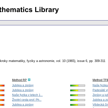
kroky matematiky, fyziky a astronomie
,
vol. 10 (1965), issue 6
,
pp. 309-311
Method RP
Method TF
Jubilea a zprávy
Naše fyzika 
Jubilea a zprávy
Padesáté vý
Naše fyzika v letech 1...
Zprávy a ju
Životní cesta prof. Ph...
Jubilea a z
Jubilea a zprávy
Vědecká činn