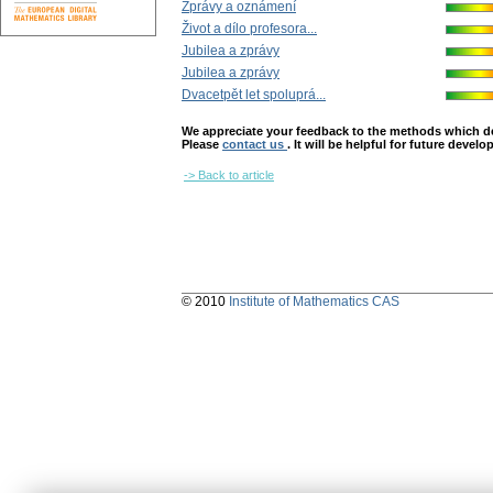
Zprávy a oznámení
Život a dílo profesora...
Jubilea a zprávy
Jubilea a zprávy
Dvacetpět let spoluprá...
We appreciate your feedback to the methods which deter
Please
contact us
. It will be helpful for future devel
-> Back to article
© 2010
Institute of Mathematics CAS