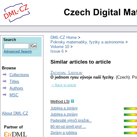
DML-CZ Home
Search
Pokroky matematiky, fyziky a astronomie
Volume 10
Issue 6
Advanced Search
Similar articles to article
Browse
Zachoval, Ladislav
Collections
O jednom rysu vývoje naší fyziky
.
(Czech).
Po
Titles
-> Back to article
Authors
MSC
Method LSI
Jubilea a zprávy
About DML-CZ
Jubilea a zprávy
Padesáté výročí pražsk...
80 let od úmrtí prof. ...
Partner of
Zprávy a jubilea