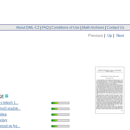
About DML-CZ
|
FAQ
|
Conditions of Use
|
Math Archives
|
Contact Us
Previous
|
Up
|
Next
IDF
v letech 1...
ročí pražsk...
bilea
právy
ost ve fyz...