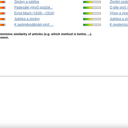
Zprávy a jubilea
Životní cesta
Padesáté výročí pražsk...
O díle prof. D
Ernst Mach (1838—1916)
Vývoj a výz
Jubilea a zprávy
Jubilea a z
K sedmdesátinám prof. ...
K moderniza
mine similarity of articles (e.g. which method is better, ...).
opment.