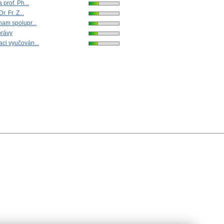
 prof. Ph...
r. Fr. Z...
nam spolupr...
právy
ci vyučován...