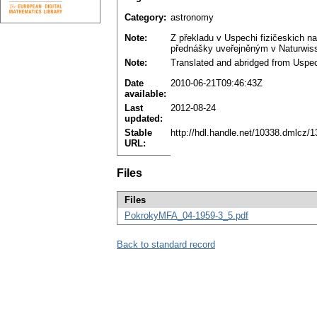
Category:
astronomy
Note:
Z překladu v Uspechi fizičeskich na
přednášky uveřejněným v Naturwiss
Note:
Translated and abridged from Uspech
Date
2010-06-21T09:46:43Z
available:
Last
2012-08-24
updated:
Stable
http://hdl.handle.net/10338.dmlcz/
URL:
Files
Files
PokrokyMFA_04-1959-3_5.pdf
Back to standard record