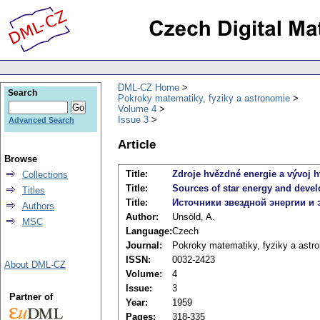
DML-CZ Home
Search
Pokroky matematiky, fyziky a astronomie
Volume 4
Issue 3
Advanced Search
Article
Browse
Title:
Zdroje hvězdné energie a vývoj 
Collections
Title:
Sources of star energy and devel
Titles
Title:
Источники звездной энергии и
Authors
Author:
Unsöld, A.
MSC
Language:
Czech
Journal:
Pokroky matematiky, fyziky a astr
ISSN:
0032-2423
About DML-CZ
Volume:
4
Issue:
3
Partner of
Year:
1959
Pages:
318-335