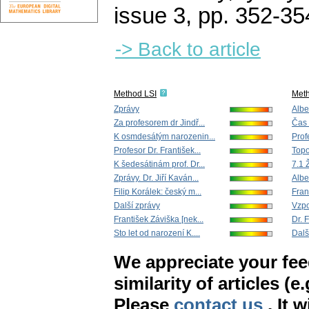
issue 3
,
pp. 352-35
-> Back to article
Method LSI
Met
Zprávy
Alber
Za profesorem dr Jindř...
Čas 
K osmdesátým narozenin...
Prof
Profesor Dr. František...
Topo
K šedesátinám prof. Dr...
7.1 
Zprávy. Dr. Jiří Kaván...
Albe
Filip Korálek: český m...
Fran
Další zprávy
Vzp
František Záviška [nek...
Dr. F
Sto let od narození K....
Dalš
We appreciate your fe
similarity of articles (e
Please
contact us
. It 