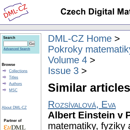
DML-CZ Home
Search
Pokroky matematiky
Advanced Search
Volume 4
Browse
Issue 3
Collections
Titles
Similar articles
Authors
MSC
Rozsívalová, Eva
About DML-CZ
Albert Einstein v 
Partner of
matematiky, fyziky