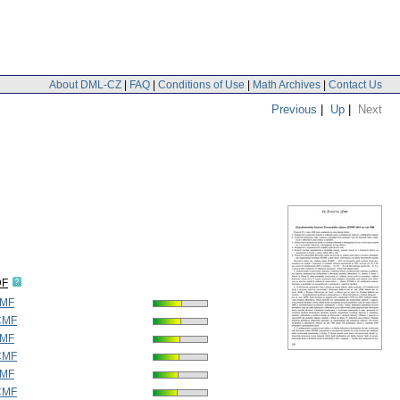
About DML-CZ
|
FAQ
|
Conditions of Use
|
Math Archives
|
Contact Us
Previous
|
Up
|
Next
DF
ČMF
JČMF
ČMF
JČMF
ČMF
JČMF