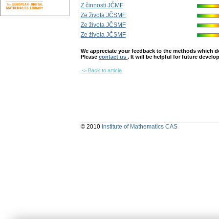
Z činnosti JČMF
Ze života JČSMF
Ze života JČSMF
Ze života JČSMF
We appreciate your feedback to the methods which deter
Please
contact us
. It will be helpful for future devel
-> Back to article
© 2010
Institute of Mathematics CAS