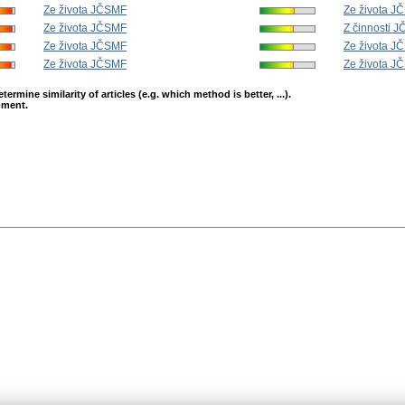
Ze života JČSMF
Ze života J
Ze života JČSMF
Z činnosti 
Ze života JČSMF
Ze života J
Ze života JČSMF
Ze života J
mine similarity of articles (e.g. which method is better, ...).
opment.