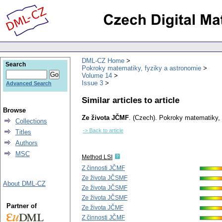
DML-CZ Home
Search
Pokroky matematiky, fyziky a astronomie
Volume 14
Issue 3
Advanced Search
Similar articles to article
Browse
Ze života JČMF
.
(Czech).
Pokroky matematiky, 
Collections
-> Back to article
Titles
Authors
MSC
Method LSI
Z činnosti JČMF
Ze života JČSMF
About DML-CZ
Ze života JČSMF
Ze života JČSMF
Partner of
Ze života JČMF
Z činnosti JČMF