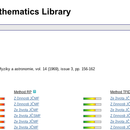
fyziky a astronomie
,
vol. 14 (1969), issue 3
,
pp. 156-162
Method RP
Method TFI
Z činnosti JČMF
Ze života J
Z činnosti JČMF
Z činnosti 
Ze života JČMF
Ze života J
Ze života JČSMF
Z činnosti 
Ze života JČMF
Ze života J
Ze života JČMF
Z činnosti 