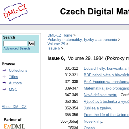
DML-CZ Home
Search
Pokroky matematiky, fyziky a astronomie
Volume 29
Issue 6
Advanced Search
Issue 6,
Volume 29, 1984
(
Pokroky m
Browse
301-312
Eduard Helly, konvexita a 
Collections
312-321
BDF neboli věta o hlavníc
Titles
321-338
Proč Fourierova transforma
Authors
339-347
Matematika jako propagan
MSC
347-349
Nová definice metru
. Carré
350-351
Výpočtová technika a vyu
About DML-CZ
352-354
Jubilea a zprávy
.
355-356
From the life of the Union
Partner of
356-[356a]
Nové knihy
.
[356b]
Obsah
.