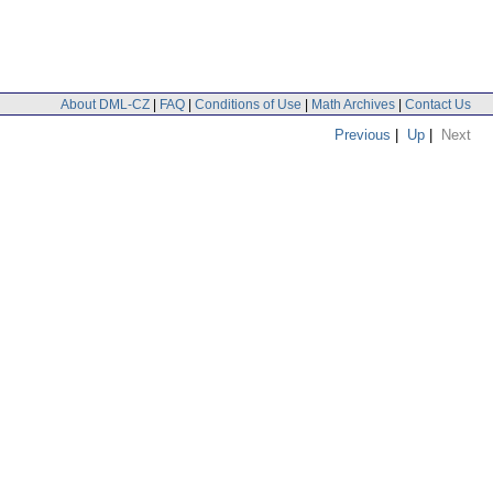
About DML-CZ
|
FAQ
|
Conditions of Use
|
Math Archives
|
Contact Us
Previous
|
Up
|
Next