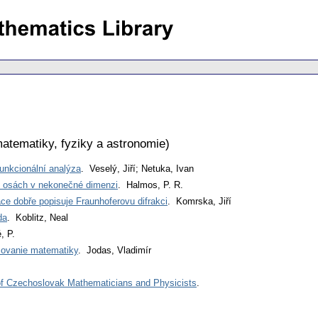
atematiky, fyziky a astronomie
)
funkcionální analýza
. Veselý, Jiří; Netuka, Ivan
h osách v nekonečné dimenzi
. Halmos, P. R.
ce dobře popisuje Fraunhoferovu difrakci
. Komrska, Jiří
da
. Koblitz, Neal
, P.
čovanie matematiky
. Jodas, Vladimír
 of Czechoslovak Mathematicians and Physicists
.