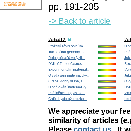
pp. 191-205
-> Back to article
Method LSI
Met
Pražský závislostní ko...
O s
Jak se čtou genomy: bi...
Počí
Role počítačů ve fyzik...
Jak 
DML-CZ - současnost a ...
Rec
Experimentální matemat...
Mate
O vydávání matematický...
Jubi
Citace: dobrý sluha, š...
O vy
O sdělování matematiky
DML-
Počítačová lingvistika...
Mate
Chtěli byste být mozke...
Leni
We appreciate your fe
similarity of articles (e
Please
contact us
. It 