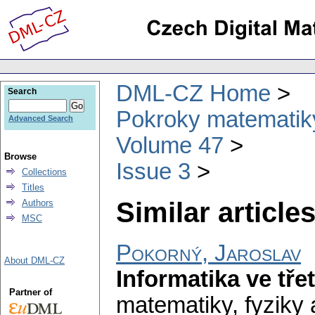
DML-CZ Home
Search
Pokroky matematiky
Advanced Search
Volume 47
Browse
Issue 3
Collections
Titles
Similar articles
Authors
MSC
Pokorný, Jaroslav
About DML-CZ
Informatika ve třetí
Partner of
matematiky, fyziky