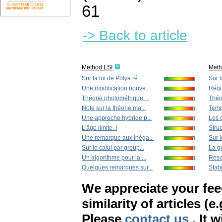
61
-> Back to article
Method LSI
Met
Sur la loi de Polya ré...
Sur l
Une modification nouve...
Régul
Théorie photométrique ...
Théo
Note sur la théorie ma...
Temps
Une approche hybride p...
Les c
L'âge limite. I
Struc
Une remarque aux inéga...
Sur l
Sur le calul par group...
La gé
Un algorithme pour la ...
Résol
Quelques remarques sur...
Stabil
We appreciate your fe
similarity of articles (e
Please
contact us
. It 