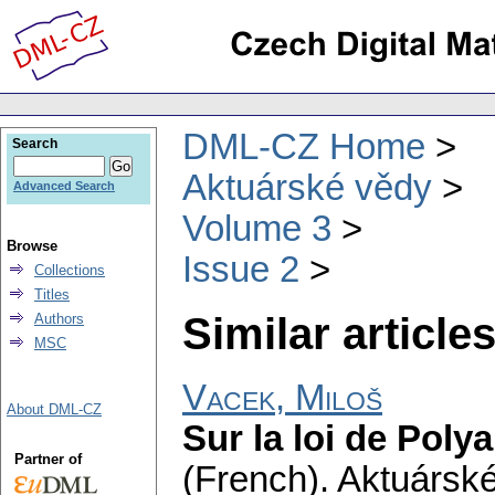
DML-CZ Home
Search
Aktuárské vědy
Advanced Search
Volume 3
Browse
Issue 2
Collections
Titles
Similar articles
Authors
MSC
Vacek, Miloš
About DML-CZ
Sur la loi de Polya 
Partner of
(French).
Aktuársk