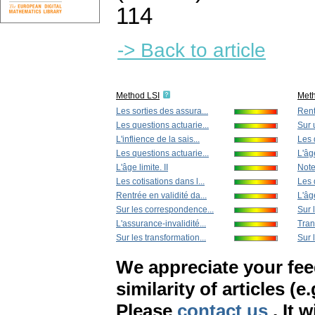
114
-> Back to article
Method LSI
Met
Les sorties des assura...
Rent
Les questions actuarie...
Sur 
L'inflience de la sais...
Les 
Les questions actuarie...
L'âge
L'âge limite. II
Note
Les cotisations dans l...
Les 
Rentrée en validité da...
L'âge
Sur les correspondence...
Sur l
L'assurance-invalidité...
Tran
Sur les transformation...
Sur 
We appreciate your fe
similarity of articles (e
Please
contact us
. It 