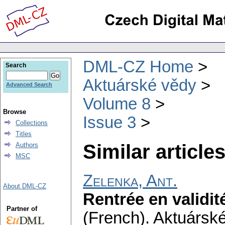
DML-CZ Home
Search
Aktuárské vědy
Advanced Search
Volume 8
Browse
Issue 3
Collections
Titles
Similar articles
Authors
MSC
Zelenka, Ant.
About DML-CZ
Rentrée en validité
Partner of
(French).
Aktuársk