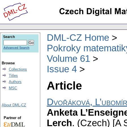
DML-CZ Home
Search
Pokroky matematiky
Advanced Search
Volume 61
Browse
Issue 4
Collections
Titles
Article
Authors
MSC
Dvořáková, L’ubomí
About DML-CZ
Anketa L’Enseign
Partner of
Lerch
.
(Czech) [A 