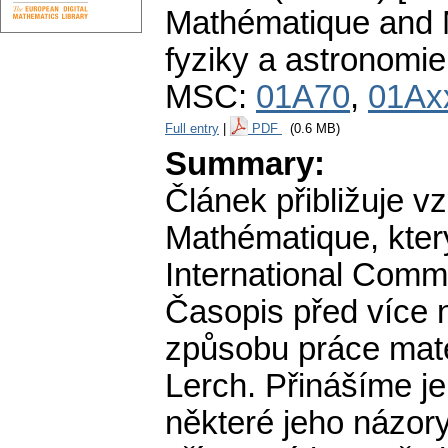
Mathématique and 
fyziky a astronomie
MSC:
01A70
,
01Ax
Full entry
|
PDF
(0.6 MB)
Summary:
Článek přibližuje 
Mathématique, který
International Commi
Časopis před více 
způsobu práce mate
Lerch. Přinášíme j
některé jeho názor