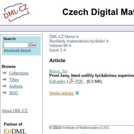
DML-CZ Home
Search
Rozhledy matematicko-fyzikální
Volume 80
Issue 1
Advanced Search
Article
Browse
Kraus, Ivo
Collections
První ženy, které uvěřily fyzikálnímu experim
Titles
Full entry
|
PDF
(0.3 MB)
Authors
MSC
Similar articles:
About DML-CZ
Partner of
© 2010
Institute of Mathematics CAS