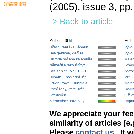
(2005), issue 3
,
pp.
-> Back to article
Method LSI
Meth
Účast Františka Běhoun...
Vývoj
Dva geniové, kteří se ...
Vývoj
Historie našeho kalendáře
Matem
Němečtí a rakouští fyz...
Střed
Jan Kepler 1571-1630
Astro
Hypatie – poslední uče...
Vznik
Edwin Powell Hubble a ...
Mathe
První ženy, které uvěř...
Rodi
Středověk
O živo
Středověké univerzity
Hypat
We appreciate your fe
similarity of articles (e
Please
contact us
. It 