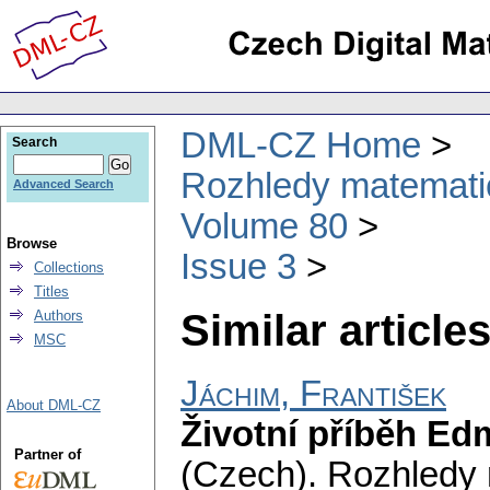
DML-CZ Home
Search
Rozhledy matematic
Advanced Search
Volume 80
Browse
Issue 3
Collections
Titles
Similar articles
Authors
MSC
Jáchim, František
About DML-CZ
Životní příběh Ed
Partner of
(Czech).
Rozhledy 