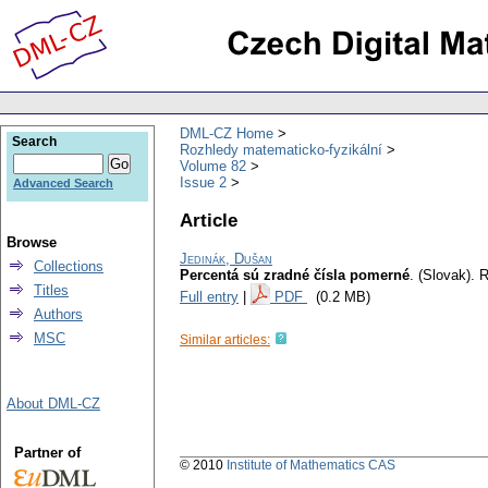
DML-CZ Home
Search
Rozhledy matematicko-fyzikální
Volume 82
Issue 2
Advanced Search
Article
Browse
Jedinák, Dušan
Collections
Percentá sú zradné čísla pomerné
.
(Slovak).
R
Titles
Full entry
|
PDF
(0.2 MB)
Authors
MSC
Similar articles:
About DML-CZ
Partner of
© 2010
Institute of Mathematics CAS