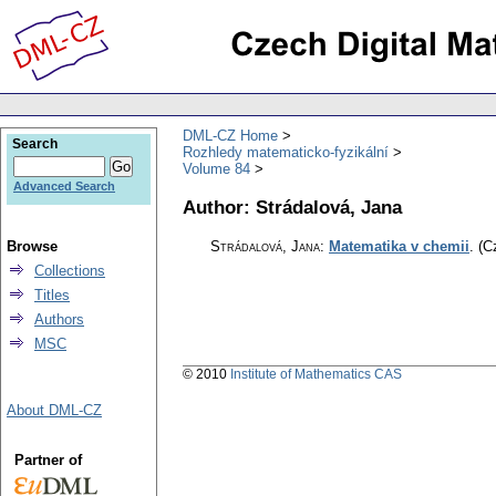
DML-CZ Home
Search
Rozhledy matematicko-fyzikální
Volume 84
Advanced Search
Author: Strádalová, Jana
Browse
Strádalová, Jana
:
Matematika v chemii
.
(C
Collections
Titles
Authors
MSC
© 2010
Institute of Mathematics CAS
About DML-CZ
Partner of