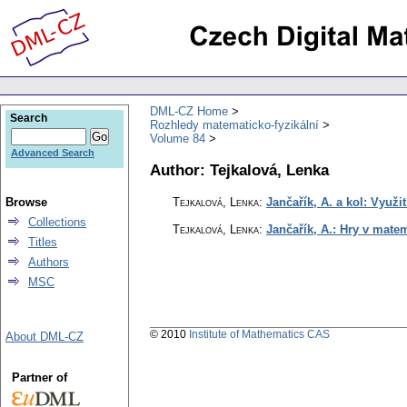
DML-CZ Home
Search
Rozhledy matematicko-fyzikální
Volume 84
Advanced Search
Author: Tejkalová, Lenka
Browse
Tejkalová, Lenka
:
Jančařík, A. a kol: Využi
Collections
Tejkalová, Lenka
:
Jančařík, A.: Hry v mate
Titles
Authors
MSC
© 2010
Institute of Mathematics CAS
About DML-CZ
Partner of