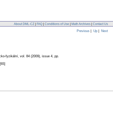
About DML-CZ
|
FAQ
|
Conditions of Use
|
Math Archives
|
Contact Us
Previous
|
Up
|
Next
ko-fyzikální
,
vol. 84 (2009), issue 4
,
pp.
[65]