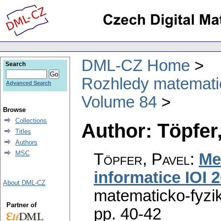
DML-CZ Home
Search
Rozhledy matematic
Advanced Search
Volume 84
Browse
Collections
Author: Töpfer
Titles
Authors
MSC
Töpfer, Pavel
:
Me
informatice IOI 
About DML-CZ
matematicko-fyzik
Partner of
pp. 40-42