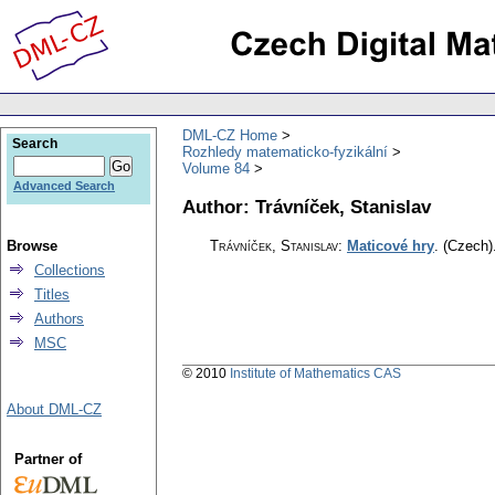
DML-CZ Home
Search
Rozhledy matematicko-fyzikální
Volume 84
Advanced Search
Author: Trávníček, Stanislav
Browse
Trávníček, Stanislav
:
Maticové hry
.
(Czech)
Collections
Titles
Authors
MSC
© 2010
Institute of Mathematics CAS
About DML-CZ
Partner of