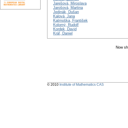
Jarešová, Miroslava
Jarošová, Martina
Jedinák, Dušan
Kalová, Jana
Katrnoška, František
Kolomý, Rudolf
Kordek, David
Kráľ, Daniel
Now sh
© 2010
Institute of Mathematics CAS