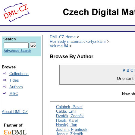
DML-CZ Home
Search
Rozhledy matematicko-fyzikální
Volume 84
Advanced Search
Browse By Author
Browse
A
B
C
Collections
Or enter th
Titles
Authors
MSC
Now sh
Calábek, Pavel
Calda, Emil
About DML-CZ
Dvořák, Zdeněk
Horák, Karel
Horský, Jan
Partner of
Jáchim, František
Janout, Zdeněk