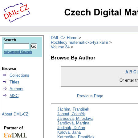
DML-CZ Home
Search
Rozhledy matematicko-fyzikální
Volume 84
Advanced Search
Browse By Author
Browse
A
B
C
Collections
Or enter th
Titles
Authors
MSC
Previous Page
Jáchim, František
Janout, Zdeněk
About DML-CZ
Jarešová, Miroslava
Jarošová, Martina
Jedinák, Dušan
Partner of
Kalová, Jana
Katrnoška, František