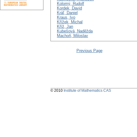
Kolomý, Rudolf
Kordek, David
Kráľ, Daniel
Kraus, Ivo
Křížek, Michal
Kříž, Jan
Kubešová, Naděžda
Machoň, Miloslav
Previous Page
© 2010
Institute of Mathematics CAS