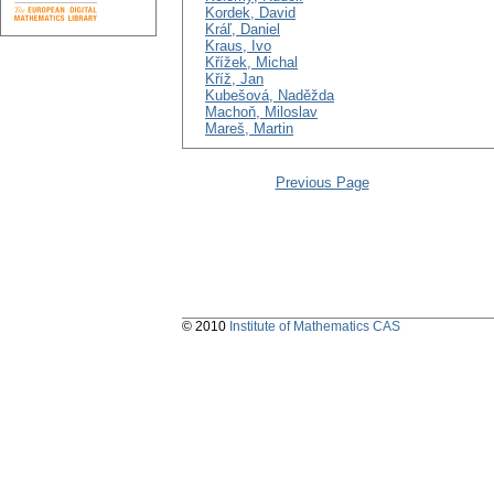
Kordek, David
Kráľ, Daniel
Kraus, Ivo
Křížek, Michal
Kříž, Jan
Kubešová, Naděžda
Machoň, Miloslav
Mareš, Martin
Previous Page
© 2010
Institute of Mathematics CAS