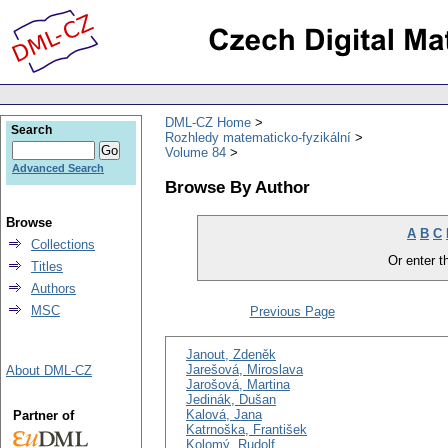
DML-CZ Home
Search
Rozhledy matematicko-fyzikální
Volume 84
Advanced Search
Browse By Author
Browse
A
B
C
Collections
Or enter th
Titles
Authors
MSC
Previous Page
Janout, Zdeněk
Jarešová, Miroslava
About DML-CZ
Jarošová, Martina
Jedinák, Dušan
Kalová, Jana
Partner of
Katrnoška, František
Kolomý, Rudolf