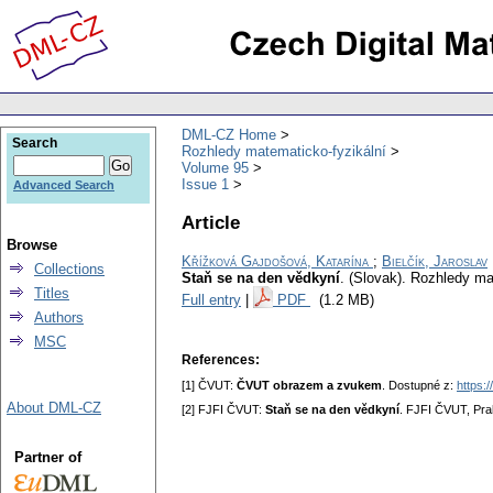
DML-CZ Home
Search
Rozhledy matematicko-fyzikální
Volume 95
Issue 1
Advanced Search
Article
Browse
Křížková Gajdošová, Katarína
;
Bielčík, Jaroslav
Collections
Staň se na den vědkyní
.
(Slovak).
Rozhledy mat
Titles
Full entry
|
PDF
(1.2 MB)
Authors
MSC
References:
[1] ČVUT:
ČVUT obrazem a zvukem
. Dostupné z:
https:
About DML-CZ
[2] FJFI ČVUT:
Staň se na den vědkyní
. FJFI ČVUT, Pra
Partner of