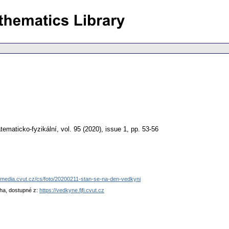
ematicko-fyzikální
,
vol. 95 (2020), issue 1
,
pp. 53-56
//media.cvut.cz/cs/foto/20200211-stan-se-na-den-vedkyni
ha, dostupné z:
https://vedkyne.fjfi.cvut.cz