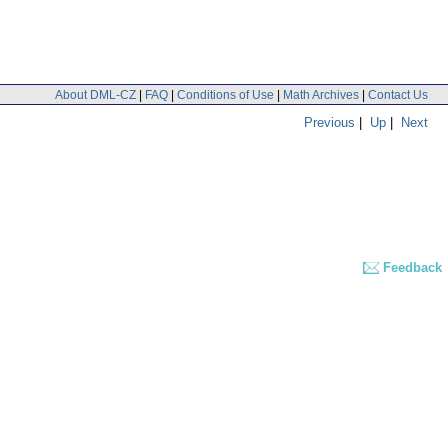
About DML-CZ
|
FAQ
|
Conditions of Use
|
Math Archives
|
Contact Us
Previous
|
Up
|
Next
Feedback