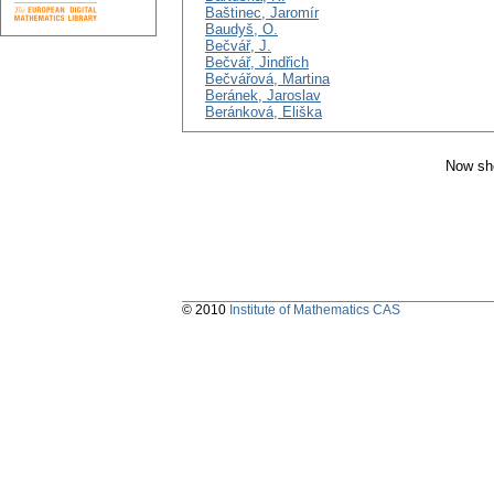
Baštinec, Jaromír
Baudyš, O.
Bečvář, J.
Bečvář, Jindřich
Bečvářová, Martina
Beránek, Jaroslav
Beránková, Eliška
Now sho
© 2010
Institute of Mathematics CAS