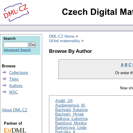
DML-CZ Home
Search
Učitel matematiky
Browse By Author
Advanced Search
A
B
C
Browse
Collections
Or enter th
Titles
Authors
Now sho
MSC
Anděl, Jiří
Ausbergerová, M.
Bachratá, Katarína
About DML-CZ
Bachratý, Hynek
Balková, Ľubomíra
Barešová, Monika
Partner of
Bartoncová, Linda
Bartuška, K.