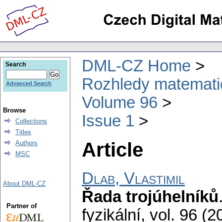
DML-CZ Home
Search
Rozhledy matematic
Advanced Search
Volume 96
Browse
Issue 1
Collections
Titles
Article
Authors
MSC
Dlab, Vlastimil
About DML-CZ
Řada trojúhelníků
Partner of
fyzikální
,
vol. 96 (2