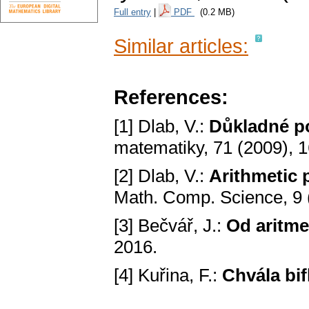
Full entry
|
PDF
(0.2 MB)
Similar articles:
References:
[1] Dlab, V.:
Důkladné p
matematiky, 71 (2009), 
[2] Dlab, V.:
Arithmetic 
Math. Comp. Science, 9 
[3] Bečvář, J.:
Od aritme
2016.
[4] Kuřina, F.:
Chvála bif