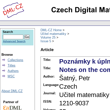
DML-CZ Home
Search
Učitel matematiky
Volume 25
Issue 5
Advanced Search
Article
Browse
Title:
Poznámky k úplno
Collections
Titles
Title:
Notes on the co
Authors
MSC
Author:
Šatný, Petr
Language:
Czech
About DML-CZ
Journal:
Učitel matematiky
ISSN:
1210-9037
Partner of
Volume: