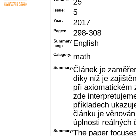
25
Issue:
5
Year:
2017
Pages:
298-308
Summary
English
lang:
Category:
math
Summary:
Článek je zaměřen 
díky níž je zajiště
při axiomatickém
zde interpretujem
příkladech ukazuje
článku je věnován
úplnosti reálných 
Summary:
The paper focuses