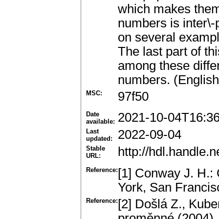
which makes them
numbers is inter\-
on several example
The last part of th
among these diffe
numbers. (English
MSC:
97f50
Date
2021-10-04T16:3
available:
Last
2022-09-04
updated:
Stable
http://hdl.handle
URL:
Reference:
[1] Conway J. H.
York, San Francis
Reference:
[2] Došlá Z., Kube
proměnné.(2004).