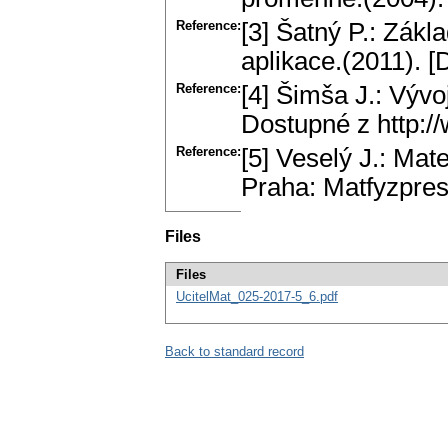
Reference:
[3] Šatný P.: Zákl
aplikace.(2011). 
Reference:
[4] Šimša J.: Vývo
Dostupné z http:/
Reference:
[5] Veselý J.: Mat
Praha: Matfyzpres
Files
Files
UcitelMat_025-2017-5_6.pdf
Back to standard record